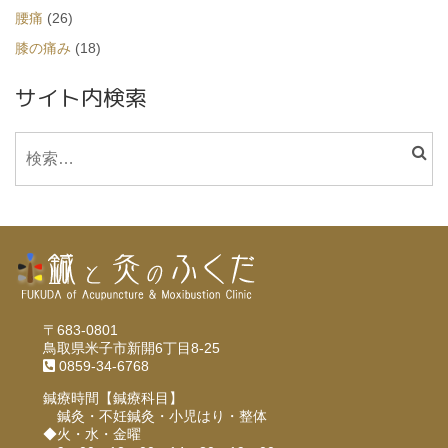
腰痛
(26)
膝の痛み
(18)
サイト内検索
〒683-0801
鳥取県米子市新開6丁目8-25
0859-34-6768
鍼療時間【鍼療科目】
鍼灸・不妊鍼灸・小児はり・整体
◆火・水・金曜