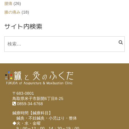
腰痛
(26)
膝の痛み
(18)
サイト内検索
〒683-0801
鳥取県米子市新開6丁目8-25
0859-34-6768
鍼療時間【鍼療科目】
鍼灸・不妊鍼灸・小児はり・整体
◆火・水・金曜
9：00～12：00、14：30～19：00