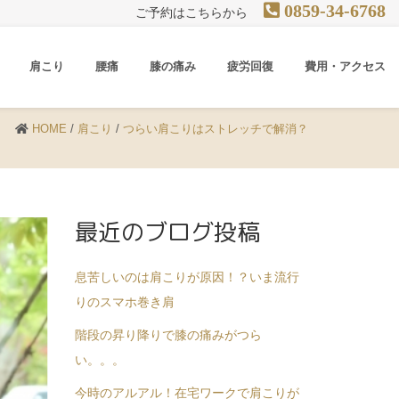
0859-34-6768
ご予約はこちらから
肩こり
腰痛
膝の痛み
疲労回復
費用・アクセス
HOME
/
肩こり
/
つらい肩こりはストレッチで解消？
最近のブログ投稿
息苦しいのは肩こりが原因！？いま流行
りのスマホ巻き肩
階段の昇り降りで膝の痛みがつら
い。。。
今時のアルアル！在宅ワークで肩こりが