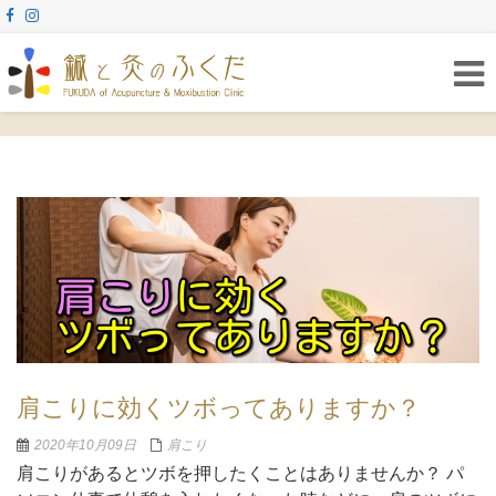
Togg
navig
肩こりに効くツボってありますか？
2020年10月09日
肩こり
肩こりがあるとツボを押したくことはありませんか？ パ