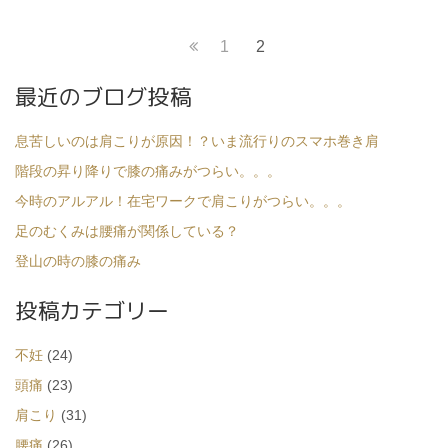
Page
1
Page
2
投
Previous
稿
最近のブログ投稿
page
ナ
ビ
息苦しいのは肩こりが原因！？いま流行りのスマホ巻き肩
ゲ
階段の昇り降りで膝の痛みがつらい。。。
ー
今時のアルアル！在宅ワークで肩こりがつらい。。。
シ
足のむくみは腰痛が関係している？
ョ
登山の時の膝の痛み
ン
投稿カテゴリー
不妊
(24)
頭痛
(23)
肩こり
(31)
腰痛
(26)