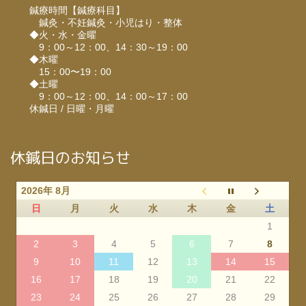
鍼療時間【鍼療科目】
鍼灸・不妊鍼灸・小児はり・整体
◆火・水・金曜
9：00～12：00、14：30～19：00
◆木曜
15：00〜19：00
◆土曜
9：00～12：00、14：00～17：00
休鍼日 / 日曜・月曜
休鍼日のお知らせ
2026年 8月
日
月
火
水
木
金
土
1
2
3
4
5
6
7
8
9
10
11
12
13
14
15
16
17
18
19
20
21
22
23
24
25
26
27
28
29