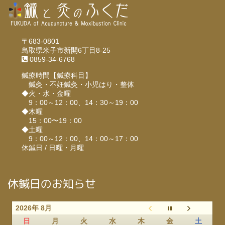
〒683-0801
鳥取県米子市新開6丁目8-25
0859-34-6768
鍼療時間【鍼療科目】
鍼灸・不妊鍼灸・小児はり・整体
◆火・水・金曜
9：00～12：00、14：30～19：00
◆木曜
15：00〜19：00
◆土曜
9：00～12：00、14：00～17：00
休鍼日 / 日曜・月曜
休鍼日のお知らせ
2026年 8月
日
月
火
水
木
金
土