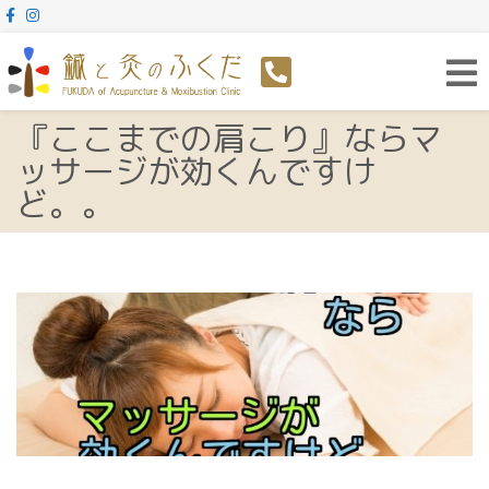
Toggl
navig
『ここまでの肩こり』ならマ
ッサージが効くんですけ
ど。。