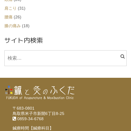
肩こり
(31)
腰痛
(26)
膝の痛み
(18)
サイト内検索
〒683-0801
鳥取県米子市新開6丁目8-25
0859-34-6768
鍼療時間【鍼療科目】