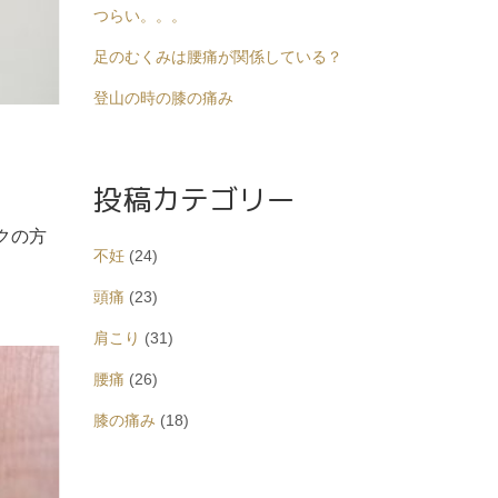
つらい。。。
足のむくみは腰痛が関係している？
登山の時の膝の痛み
投稿カテゴリー
クの方
不妊
(24)
頭痛
(23)
肩こり
(31)
腰痛
(26)
膝の痛み
(18)