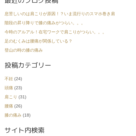
最近のブログ投稿
page
ナ
ビ
息苦しいのは肩こりが原因！？いま流行りのスマホ巻き肩
ゲ
階段の昇り降りで膝の痛みがつらい。。。
ー
今時のアルアル！在宅ワークで肩こりがつらい。。。
シ
足のむくみは腰痛が関係している？
ョ
登山の時の膝の痛み
ン
投稿カテゴリー
不妊
(24)
頭痛
(23)
肩こり
(31)
腰痛
(26)
膝の痛み
(18)
サイト内検索