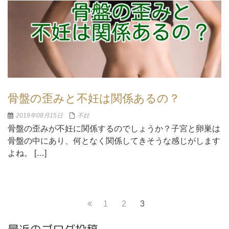
骨盤の歪みと不妊は関係あるの？
2019年08月15日
不妊
骨盤の歪みが不妊に関係するのでしょうか？子宮と卵巣は
骨盤の中にあり、何となく関係してきそうな感じがします
よね。 […]
Page
1
Page
2
Page
3
投
Previous
稿