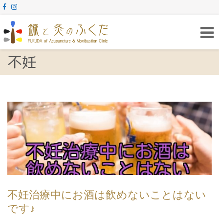
Togg
navig
不妊
不妊治療中にお酒は飲めないことはない
です♪